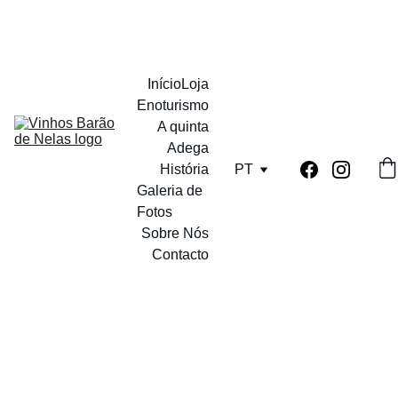
PORTES GRATUITOS A PARTIR DE 12 GARRAFAS
Início
Loja
Enoturismo
A quinta
Adega
História
PT
Galeria de 
Fotos
Sobre Nós
Contacto