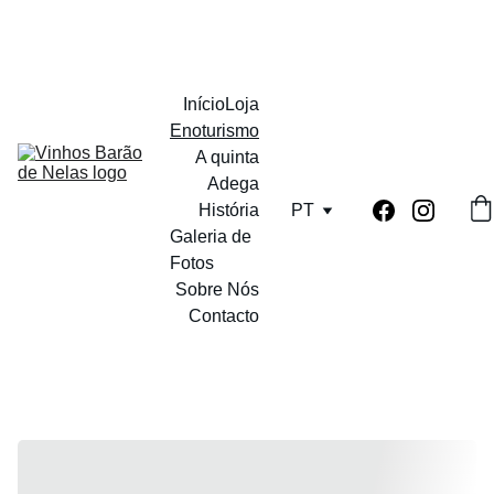
PORTES GRATUITOS A PARTIR DE 12 GARRAFAS
Início
Loja
Enoturismo
A quinta
Adega
História
PT
Galeria de 
Fotos
Sobre Nós
Contacto