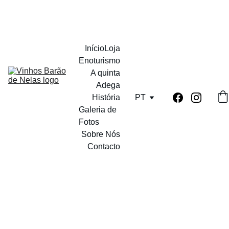
PORTES GRATUITOS A PARTIR DE 12 GARRAFAS
Início
Loja
Enoturismo
A quinta
Adega
História
PT
Galeria de 
Fotos
Sobre Nós
Contacto