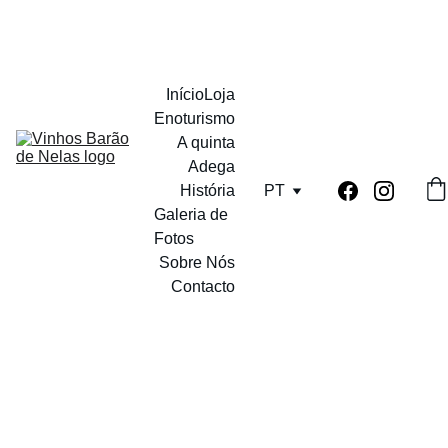
PORTES GRATUITOS A PARTIR DE 12 GARRAFAS
Início
Loja
Enoturismo
A quinta
Adega
História
PT
Galeria de 
Fotos
Sobre Nós
Contacto
9/1/2024
1 min ler